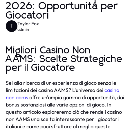
2026: Opportunità per
Giocatori
Taylor Fox
T
admin
Migliori Casino Non
AAMS: Scelte Strategiche
per il Giocatore
Sei alla ricerca di un'esperienza di gioco senza le
limitazioni dei casino AAMS? L'universo dei
casino
non aams
offre un'ampia gamma di opportunità, dai
bonus sostanziosi alle varie opzioni di gioco. In
questo articolo esploreremo ciò che rende i casino
non AAMS una scelta interessante per i giocatori
italiani e come puoi sfruttare al meglio queste