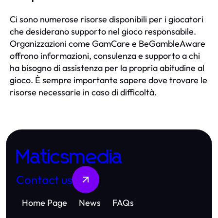
Ci sono numerose risorse disponibili per i giocatori
che desiderano supporto nel gioco responsabile.
Organizzazioni come GamCare e BeGambleAware
offrono informazioni, consulenza e supporto a chi
ha bisogno di assistenza per la propria abitudine al
gioco. È sempre importante sapere dove trovare le
risorse necessarie in caso di difficoltà.
Maticsmedia
Contact us
Home Page
News
FAQs