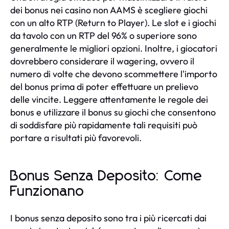
dei bonus nei casino non AAMS è scegliere giochi
con un alto RTP (Return to Player). Le slot e i giochi
da tavolo con un RTP del 96% o superiore sono
generalmente le migliori opzioni. Inoltre, i giocatori
dovrebbero considerare il wagering, ovvero il
numero di volte che devono scommettere l'importo
del bonus prima di poter effettuare un prelievo
delle vincite. Leggere attentamente le regole dei
bonus e utilizzare il bonus su giochi che consentono
di soddisfare più rapidamente tali requisiti può
portare a risultati più favorevoli.
Bonus Senza Deposito: Come
Funzionano
I bonus senza deposito sono tra i più ricercati dai