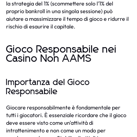
la strategia del 1% (scommettere solo l'1% del
proprio bankroll in una singola sessione) può
aiutare a massimizzare il tempo di gioco e ridurre il
rischio di esaurire il capitale.
Gioco Responsabile nei
Casino Non AAMS
Importanza del Gioco
Responsabile
Giocare responsabilmente è fondamentale per
tutti i giocatori. È essenziale ricordare che il gioco
deve essere visto come un'attività di
intrattenimento e non come un modo per