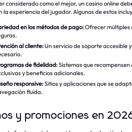
er considerado como el mejor, un casino online debe
n la experiencia del jugador. Algunos de estos inclu
ariedad en los métodos de pago:
Ofrecer múltiples
eguras.
ención al cliente:
Un servicio de soporte accesible
ecesario.
rogramas de fidelidad:
Sistemas que recompensen a
clusivas y beneficios adicionales.
iseño responsive:
Sitios y aplicaciones que se adapt
avegación fluida.
os y promociones en 202