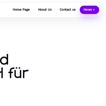
Home Page
About Us
Contact us
News
nd
 für