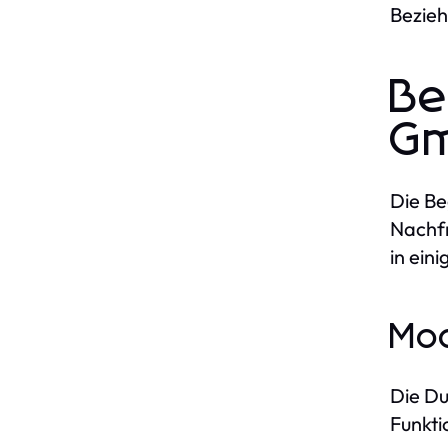
Bezieh
Be
G
Die Be
Nachfr
in ein
Mo
Die Du
Funkti