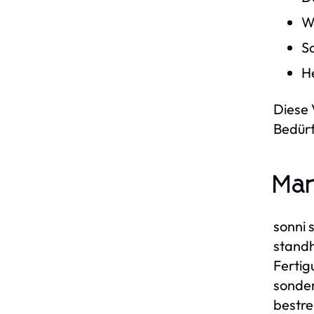
Wa
Sa
He
Diese 
Bedürf
Mar
sonni 
standh
Fertig
sonder
bestre