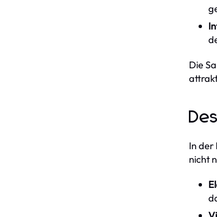
g
I
de
Die Sa
attrak
Des
In der
nicht 
E
d
Vi