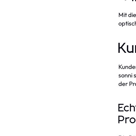
Mit di
optisc
Ku
Kunden
sonni 
der Pr
Ech
Pro