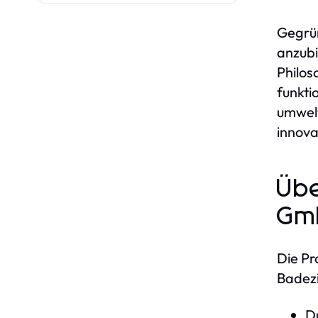
Gegrün
anzubi
Philos
funkti
umwelt
innova
Übe
Gm
Die Pr
Badez
Du