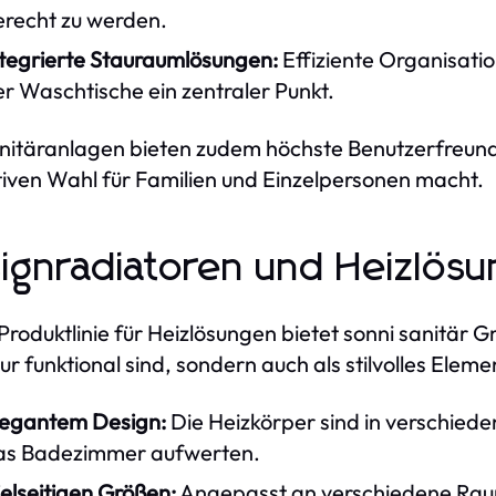
erecht zu werden.
ntegrierte Stauraumlösungen:
Effiziente Organisatio
r Waschtische ein zentraler Punkt.
nitäranlagen bieten zudem höchste Benutzerfreundli
tiven Wahl für Familien und Einzelpersonen macht.
ignradiatoren und Heizlös
 Produktlinie für Heizlösungen bietet sonni sanitär
nur funktional sind, sondern auch als stilvolles Elem
legantem Design:
Die Heizkörper sind in verschied
as Badezimmer aufwerten.
elseitigen Größen:
Angepasst an verschiedene Rau