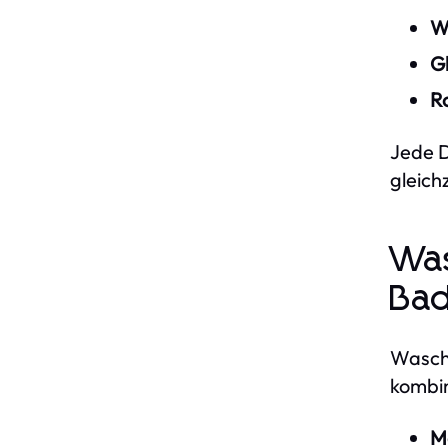
W
G
R
Jede D
gleich
Was
Ba
Wascht
kombin
M