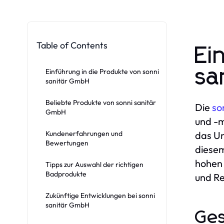
Table of Contents
Ei
sa
Einführung in die Produkte von sonni
sanitär GmbH
Beliebte Produkte von sonni sanitär
Die
so
GmbH
und -m
Kundenerfahrungen und
das Un
Bewertungen
diesem
hohen 
Tipps zur Auswahl der richtigen
Badprodukte
und R
Zukünftige Entwicklungen bei sonni
sanitär GmbH
Ges